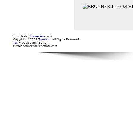
Tüm Hakları
Tonercim
e aittir.
Copyright © 2009
Tonercim
All Rights Reserved.
Tel.
+ 90 312 287 35 75
e-mail: cemrekase@hotmail.com