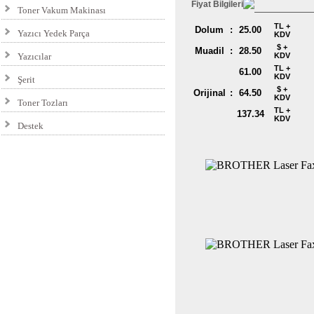
Fiyat Bilgileri
Toner Vakum Makinası
TL +
Dolum
:
25.00
Yazıcı Yedek Parça
KDV
$ +
Muadil
:
28.50
Yazıcılar
KDV
TL +
61.00
KDV
Şerit
$ +
Orijinal
:
64.50
KDV
Toner Tozları
TL +
137.34
KDV
Destek